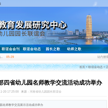
站
联谊会会刊
联谊会动态
园长之歌
幼师之歌
..
05-29
..
11-20
首页
>
联谊会动态
> 
.
01-08
03-05
西部四省幼儿园名师教学交流活动成功举办
！
03-30
11-20 17:25:00 来源：
河南省幼儿园园长联谊会
03-25
04-28
幼儿园名师教学交流展示活动成功举办