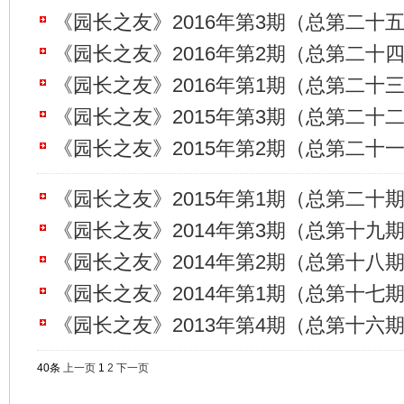
《园长之友》2016年第3期（总第二十
《园长之友》2016年第2期（总第二十
《园长之友》2016年第1期（总第二十
《园长之友》2015年第3期（总第二十
《园长之友》2015年第2期（总第二十
《园长之友》2015年第1期（总第二十
《园长之友》2014年第3期（总第十九
《园长之友》2014年第2期（总第十八
《园长之友》2014年第1期（总第十七
《园长之友》2013年第4期（总第十六
40条
上一页
1
2
下一页