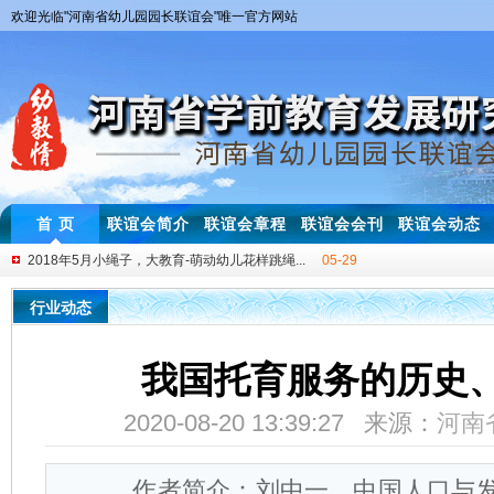
欢迎光临"河南省幼儿园园长联谊会"唯一官方网站
首 页
联谊会简介
联谊会章程
联谊会会刊
联谊会动态
2018年第七届中西部四省幼儿园名师教学交流...
11-20
幼儿教师基本功大赛一等奖获得者技能展示与...
01-08
行业动态
2019年3月 “互动式”幼儿园音乐游戏教学...
03-05
2018年3月 幼儿园“体验式”教研培训圆满举行！
03-30
我国托育服务的历史
2018年3月 河南省幼儿园安全管理及教学体...
03-25
2020-08-20 13:39:27 来源：
河南
2018年4月 “幼师专业素养提升研讨会”首...
04-28
2018年5月小绳子，大教育-萌动幼儿花样跳绳...
05-29
作者简介：刘中一，中国人口与发