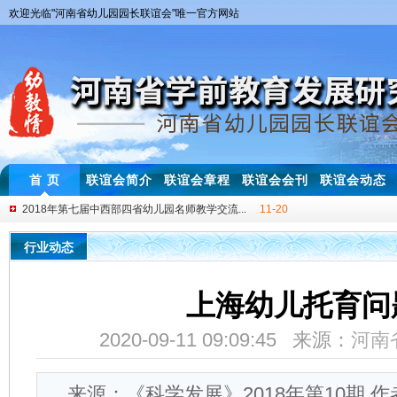
欢迎光临"河南省幼儿园园长联谊会"唯一官方网站
首 页
联谊会简介
联谊会章程
联谊会会刊
联谊会动态
幼儿教师基本功大赛一等奖获得者技能展示与...
01-08
2019年3月 “互动式”幼儿园音乐游戏教学...
03-05
行业动态
2018年3月 幼儿园“体验式”教研培训圆满举行！
03-30
2018年3月 河南省幼儿园安全管理及教学体...
03-25
上海幼儿托育问
2018年4月 “幼师专业素养提升研讨会”首...
04-28
2020-09-11 09:09:45 来源：
河南
2018年5月小绳子，大教育-萌动幼儿花样跳绳...
05-29
2018年第七届中西部四省幼儿园名师教学交流...
11-20
来源：《科学发展》2018年第10期 