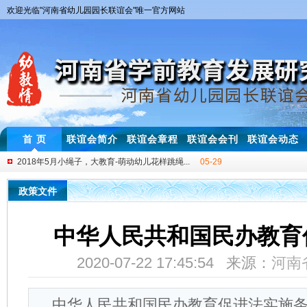
欢迎光临"河南省幼儿园园长联谊会"唯一官方网站
首 页
联谊会简介
联谊会章程
联谊会会刊
联谊会动态
2018年5月小绳子，大教育-萌动幼儿花样跳绳...
05-29
2018年第七届中西部四省幼儿园名师教学交流...
11-20
幼儿教师基本功大赛一等奖获得者技能展示与...
01-08
政策文件
2019年3月 “互动式”幼儿园音乐游戏教学...
03-05
2018年3月 幼儿园“体验式”教研培训圆满举行！
03-30
中华人民共和国民办教育
2018年3月 河南省幼儿园安全管理及教学体...
03-25
2020-07-22 17:45:54 来源：
河南
2018年4月 “幼师专业素养提升研讨会”首...
04-28
中华人民共和国民办教育促进法实施