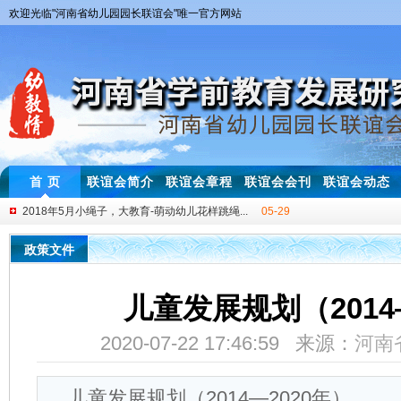
欢迎光临"河南省幼儿园园长联谊会"唯一官方网站
首 页
联谊会简介
联谊会章程
联谊会会刊
联谊会动态
2018年5月小绳子，大教育-萌动幼儿花样跳绳...
05-29
2018年第七届中西部四省幼儿园名师教学交流...
11-20
政策文件
幼儿教师基本功大赛一等奖获得者技能展示与...
01-08
2019年3月 “互动式”幼儿园音乐游戏教学...
03-05
儿童发展规划（2014
2018年3月 幼儿园“体验式”教研培训圆满举行！
03-30
2020-07-22 17:46:59 来源：
河南
2018年3月 河南省幼儿园安全管理及教学体...
03-25
2018年4月 “幼师专业素养提升研讨会”首...
04-28
儿童发展规划（2014—2020年）