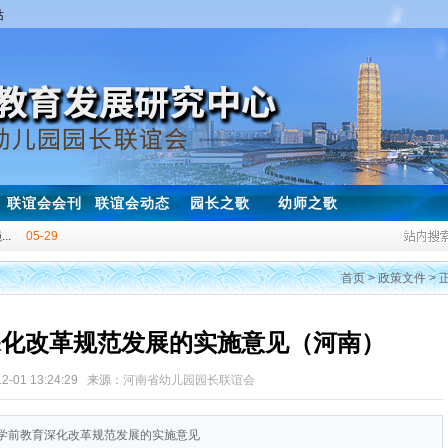
站
联谊会会刊
联谊会动态
园长之歌
幼师之歌
..
05-29
..
11-20
首页
>
政策文件
> 
.
01-08
03-05
深化改革规范发展的实施意见（河南）
！
03-30
03-25
12-01 13:24:29 来源：
河南省幼儿园园长联谊会
04-28
于学前教育深化改革规范发展的实施意见