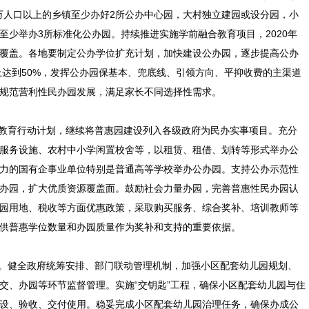
3万人口以上的乡镇至少办好2所公办中心园，大村独立建园或设分园，小
至少举办3所标准化公办园。持续推进实施学前融合教育项目，2020年
覆盖。各地要制定公办学位扩充计划，加快建设公办园，逐步提高公办
则上达到50%，发挥公办园保基本、兜底线、引领方向、平抑收费的主渠道
规范营利性民办园发展，满足家长不同选择性需求。
教育行动计划，继续将普惠园建设列入各级政府为民办实事项目。充分
服务设施、农村中小学闲置校舍等，以租赁、租借、划转等形式举办公
力的国有企事业单位特别是普通高等学校举办公办园。支持公办示范性
办园，扩大优质资源覆盖面。鼓励社会力量办园，完善普惠性民办园认
园用地、税收等方面优惠政策，采取购买服务、综合奖补、培训教师等
供普惠学位数量和办园质量作为奖补和支持的重要依据。
。健全政府统筹安排、部门联动管理机制，加强小区配套幼儿园规划、
交、办园等环节监督管理。实施“交钥匙”工程，确保小区配套幼儿园与住
设、验收、交付使用。稳妥完成小区配套幼儿园治理任务，确保办成公