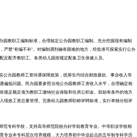
办园教职工编制标准，合理核定公办园教职工编制。充分挖掘现有编制
，严禁“有编不补”。对编制调剂确有困难的地方，经批准可探索实行公办
配足配齐教职工。各类幼儿园按规定配备卫生保健人员。
实公办园教师工资待遇保障政策，统筹生均综合财政拨款、事业收入等
遇偏低问题。民办园要参照当地公办园教师工资收入水平，合理确定相
依规足额足项为教职工缴纳社会保险和住房公积金。鼓励有条件的地方
入绩效工资总量管理。完善幼儿园教师职称评聘标准，实行单独分组评
师范专科学校，支持高等师范院校办好学前教育专业。中等职业学校相
育专业本专科层次培养规模，大力培养初中毕业起点的五年制专科学历