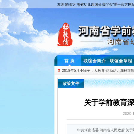
欢迎光临"河南省幼儿园园长联谊会"唯一官方网
首 页
联谊会简介
联谊会章程
2018年5月小绳子，大教育-萌动幼儿花样跳绳.
2018年第七届中西部四省幼儿园名师教学交流.
政策文件
幼儿教师基本功大赛一等奖获得者技能展示与..
2019年3月 “互动式”幼儿园音乐游戏教学...
关于学前教育
2018年3月 幼儿园“体验式”教研培训圆满举行
2018年3月 河南省幼儿园安全管理及教学体...
2020-
2018年4月 “幼师专业素养提升研讨会”首...
中共河南省委 河南省人民政府 关