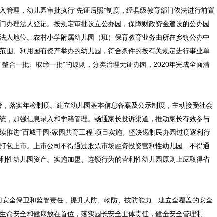
入管理，幼儿园审批执行“先证后照”制度，经县级教育部门依法进行前置
门办理法人登记。按规定审批设立公办园，保障财政资金建设的公办园
法人地位。农村小学附属幼儿园（班）保育教育业务由所在乡镇公办中
范围、利用国有资产举办的幼儿园，符合条件的按有关规定进行事业单
整合一批、取缔一批”的原则，分类治理无证办园，2020年完成全面清
管，落实年检制度。建立幼儿园基本信息备案及公示制度，主动接受社会
统，加强信息录入和学籍管理。畅通家长投诉渠道，推动家长有效参与
续推进“百城千园·家园共育工程”项目实施。坚决遏制民办园过度逐利行
打包上市。上市公司不得通过股票市场融资投资营利性幼儿园，不得通
利性幼儿园资产。实施加盟、连锁行为的营利性幼儿园原则上应取得省
门安全保卫和监管责任，提升人防、物防、技防能力，建立全覆盖的安全
生命安全和健康放在首位，落实园长安全主体责任，健全安全管理制