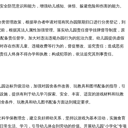
安全防范意识和能力，增强幼儿感知、体悟、躲避危险和伤害的能力。
分类管理政策，根据举办者申请对现有民办园限期归口进行分类登记，到
登记前，根据其法人属性加强管理。落实幼儿园责任督学挂牌督导制度，原
准配备责任督学。加大对违法违规办园行为的惩治力度。幼儿园提供虚假
对存在伤害儿童、违规收费等行为的，督促整改、追究责任；造成恶劣
责任人终身不得办学和执教；构成犯罪的，依法追究其刑事责任。
儿园达标升级活动，加强对园舍条件改善、玩教具和图书配备的指导，引
设施，提供有利于幼儿学习探索、安全、丰富、适宜的游戏材料和玩教
在园舍条件、玩教具和幼儿图书配备方面达到规定要求。
立科学保教理念，建立良好师幼关系，坚持以游戏为基本活动，实施食育
日常生活、学习，引导幼儿体会到劳动的价值。开展幼儿园“小学化”专项